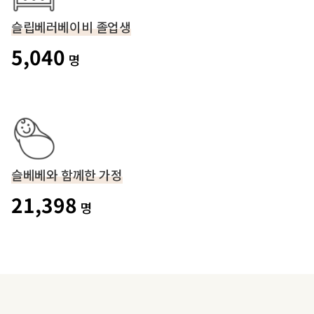
슬립베러베이비 졸업생
5,040
명
슬베베와 함께한 가정
21,398
명