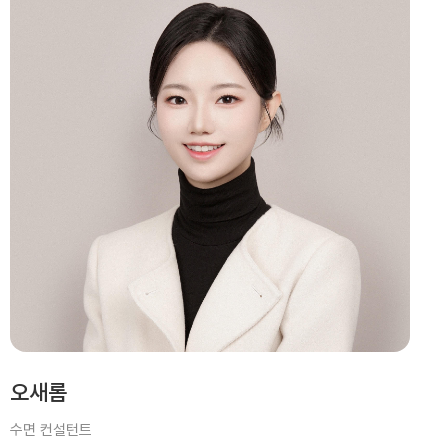
오새롬
수면 컨설턴트