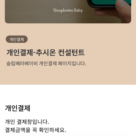
개인결제
개인결제-추시온 컨설턴트
슬립베러베이비 개인결제 페이지입니다.
개인결제
개인 결제창입니다.
결제금액을 꼭 확인하세요.