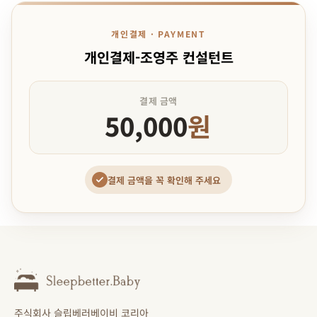
개인결제 · PAYMENT
개인결제-조영주 컨설턴트
결제 금액
50,000
원
결제 금액을 꼭 확인해 주세요
주식회사 슬립베러베이비 코리아