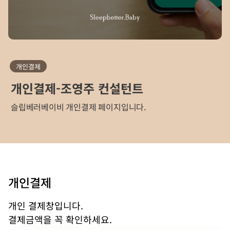
개인결제
개인결제-조영주 컨설턴트
슬립베러베이비 개인결제 페이지입니다.
개인결제
개인 결제창입니다.
결제금액을 꼭 확인하세요.