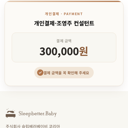
개인결제 · PAYMENT
개인결제-조영주 컨설턴트
결제 금액
300,000
원
결제 금액을 꼭 확인해 주세요
주식회사 슬립베러베이비 코리아