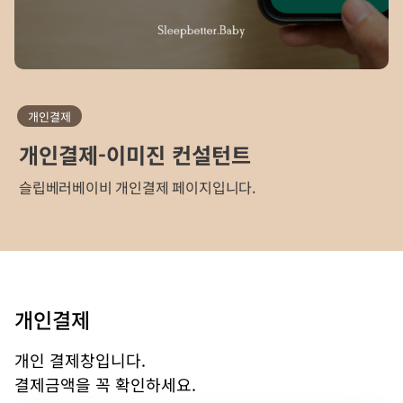
개인결제
개인결제-이미진 컨설턴트
슬립베러베이비 개인결제 페이지입니다.
개인결제
개인 결제창입니다.
결제금액을 꼭 확인하세요.