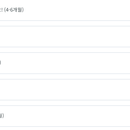
 (4-6개월)
)
월)